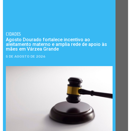
CIDADES
Agosto Dourado fortalece incentivo ao
aleitamento materno e amplia rede de apoio às
mães em Várzea Grande
5 DE AGOSTO DE 2026