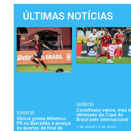
ÚLTIMAS NOTÍCIAS
ESPORTES
Corinthians vence, mas é
ESPORTES
eliminado da Copa do
Vitória goleia Athletico-
Brasil pelo Internacional
PR no Barradão e avança
7 DE AGOSTO DE 2026
às quartas de final da