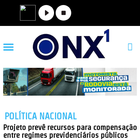
MATO GROSSO
NOVA XAVANTINA
VALE DO ARAGUAIA
POLÍTICA NACIONAL
Projeto prevê recursos para compensação
entre regimes previdenciários públicos