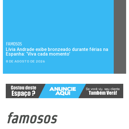
FAMOSOS
Lívia Andrade exibe bronzeado durante férias na
Espanha: ‘Viva cada momento’
8 DE AGOSTO DE 2026
famosos