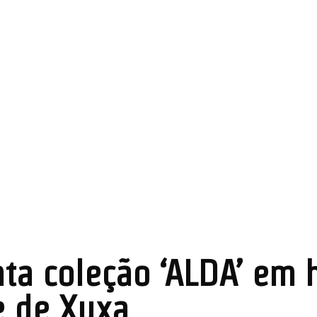
ta coleção ‘ALDA’ e
 de Xuxa