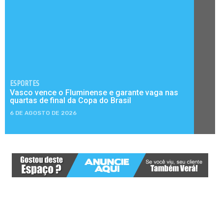
ESPORTES
Vasco vence o Fluminense e garante vaga nas
quartas de final da Copa do Brasil
6 DE AGOSTO DE 2026