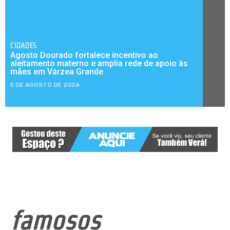
CIDADES
Agosto Dourado fortalece incentivo ao
aleitamento materno e amplia rede de apoio às
mães em Várzea Grande
5 DE AGOSTO DE 2026
famosos