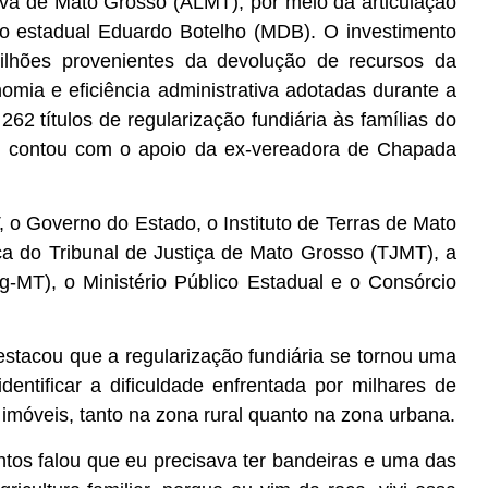
iva de Mato Grosso (ALMT), por meio da articulação
do estadual Eduardo Botelho (MDB). O investimento
lhões provenientes da devolução de recursos da
omia e eficiência administrativa adotadas durante a
62 títulos de regularização fundiária às famílias do
ém contou com o apoio da ex-vereadora de Chapada
T, o Governo do Estado, o Instituto de Terras de Mato
iça do Tribunal de Justiça de Mato Grosso (TJMT), a
g-MT), o Ministério Público Estadual e o Consórcio
stacou que a regularização fundiária se tornou uma
entificar a dificuldade enfrentada por milhares de
imóveis, tanto na zona rural quanto na zona urbana.
ntos falou que eu precisava ter bandeiras e uma das