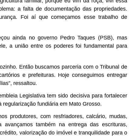
ricultura familiar, porque eu vim da roça, vivi essa
blema: a falta de documentação das propriedades.
gurança. Foi aí que começamos esse trabalho de
eçou ainda no governo Pedro Taques (PSB), mas
ele, a união entre os poderes foi fundamental para
ozinho. Então buscamos parceria com o Tribunal de
 cartórios e prefeituras. Hoje conseguimos entregar
ias”, ressaltou.
bleia Legislativa tem sido decisiva para fortalecer
e à regularização fundiária em Mato Grosso.
nos produtores, com resfriadores, calcário, mudas,
a avançamos também na entrega das escrituras,
rédito, valorização do imóvel e tranquilidade para o