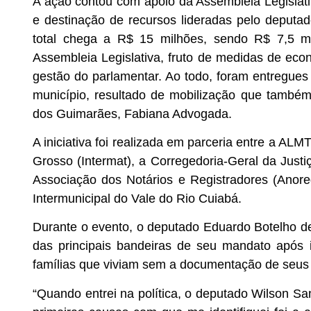
A ação contou com apoio da Assembleia Legislat
e destinação de recursos lideradas pelo deputa
total chega a R$ 15 milhões, sendo R$ 7,5 mi
Assembleia Legislativa, fruto de medidas de econ
gestão do parlamentar. Ao todo, foram entregues 2
município, resultado de mobilização que tamb
dos Guimarães, Fabiana Advogada.
A iniciativa foi realizada em parceria entre a ALM
Grosso (Intermat), a Corregedoria-Geral da Just
Associação dos Notários e Registradores (Anore
Intermunicipal do Vale do Rio Cuiabá.
Durante o evento, o deputado Eduardo Botelho de
das principais bandeiras de seu mandato após id
famílias que viviam sem a documentação de seus 
“Quando entrei na política, o deputado Wilson Sa