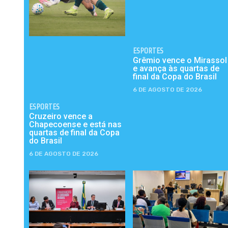
ESPORTES
Grêmio vence o Mirassol
e avança às quartas de
final da Copa do Brasil
6 DE AGOSTO DE 2026
ESPORTES
Cruzeiro vence a
Chapecoense e está nas
quartas de final da Copa
do Brasil
6 DE AGOSTO DE 2026