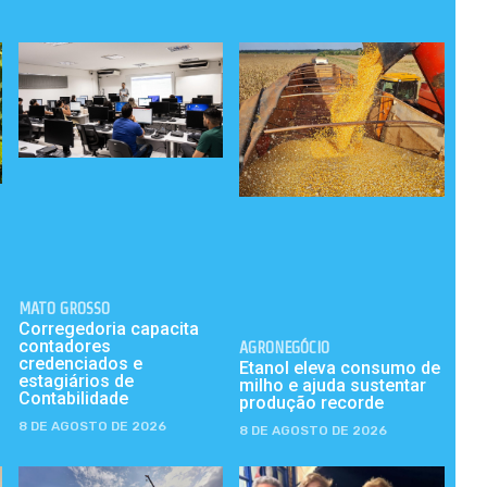
MATO GROSSO
Corregedoria capacita
contadores
AGRONEGÓCIO
credenciados e
Etanol eleva consumo de
estagiários de
milho e ajuda sustentar
Contabilidade
produção recorde
8 DE AGOSTO DE 2026
8 DE AGOSTO DE 2026