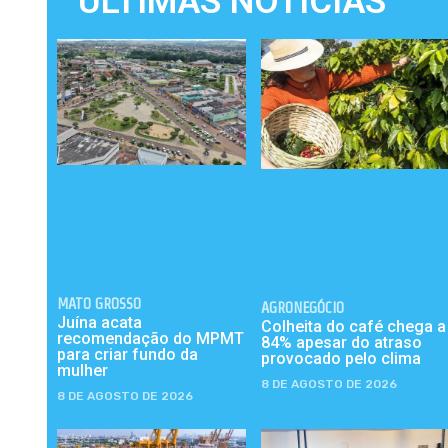
ÚLTIMAS NOTÍCIAS
MATO GROSSO
AGRONEGÓCIO
Juína acata
Colheita do café chega a
recomendação do MPMT
84% apesar do atraso
para criar fundo da
provocado pelo clima
mulher
8 DE AGOSTO DE 2026
8 DE AGOSTO DE 2026