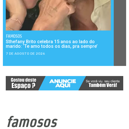
FAMOSOS
Sthefany Brito celebra 15 anos ao lado do
marido: ‘Te amo todos os dias, pra sempre’
7 DE AGOSTO DE 2026
famosos