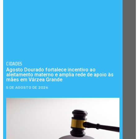
CIDADES
Agosto Dourado fortalece incentivo ao
aleitamento materno e amplia rede de apoio às
mães em Várzea Grande
5 DE AGOSTO DE 2026