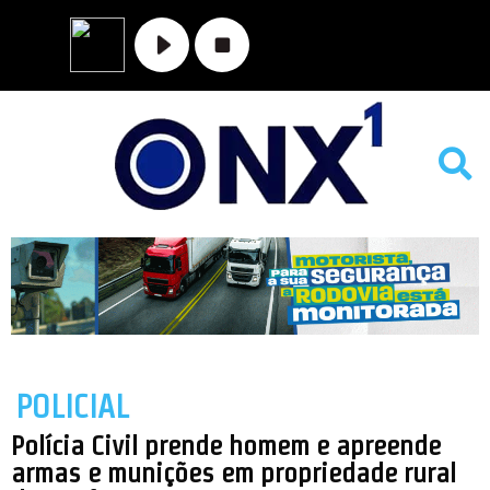
MATO GROSSO
NOVA XAVANTINA
VALE DO ARAGUAIA
POLICIAL
Polícia Civil prende homem e apreende
armas e munições em propriedade rural