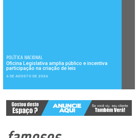
POLÍTICA NACIONAL
Oficina Legislativa amplia público e incentiva
participação na criação de leis
6 DE AGOSTO DE 2026
famosos