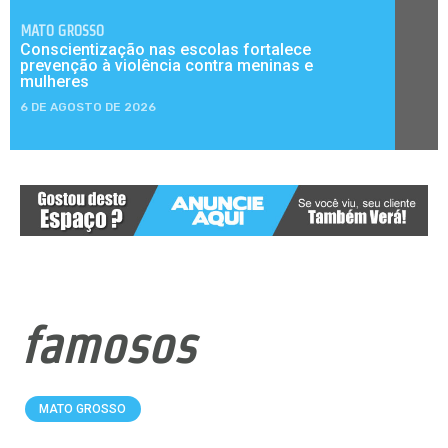
MATO GROSSO
Conscientização nas escolas fortalece
prevenção à violência contra meninas e
mulheres
6 DE AGOSTO DE 2026
famosos
MATO GROSSO