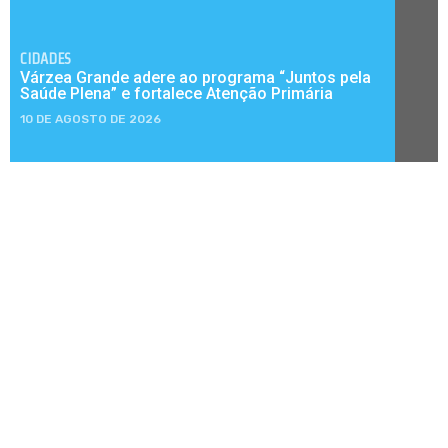
CIDADES
Várzea Grande adere ao programa “Juntos pela
Saúde Plena” e fortalece Atenção Primária
10 DE AGOSTO DE 2026