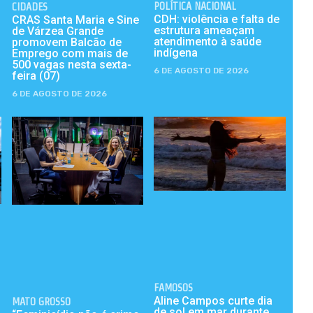
POLÍTICA NACIONAL
CIDADES
CDH: violência e falta de
CRAS Santa Maria e Sine
estrutura ameaçam
de Várzea Grande
atendimento à saúde
promovem Balcão de
indígena
Emprego com mais de
500 vagas nesta sexta-
6 DE AGOSTO DE 2026
feira (07)
6 DE AGOSTO DE 2026
FAMOSOS
Aline Campos curte dia
MATO GROSSO
de sol em mar durante