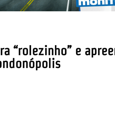
stra “rolezinho” e apre
ondonópolis