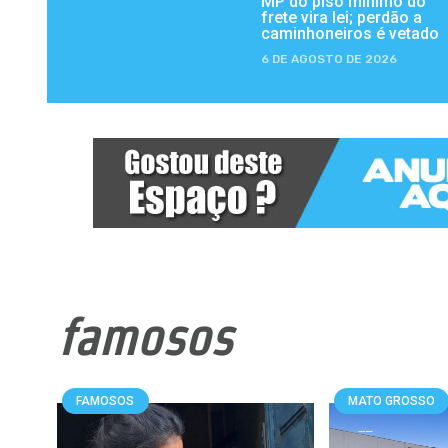
MP do piso mínimo do
frete vira lei; perdão a
caminhoneiros é vetado
6 DE AGOSTO DE 2026
famosos
FAMOSOS
MATO GROSSO