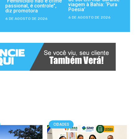
“Feminicídio não é crime
viagem à Bahia: ‘Pura
passional, é controle”,
Poesia’
diz promotora
6 DE AGOSTO DE 2026
6 DE AGOSTO DE 2026
CIDADES