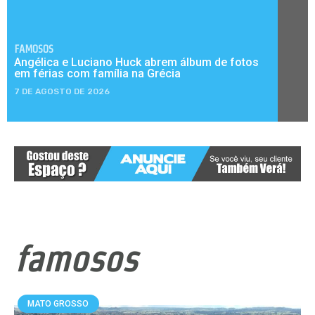
FAMOSOS
Angélica e Luciano Huck abrem álbum de fotos
em férias com família na Grécia
7 DE AGOSTO DE 2026
famosos
MATO GROSSO