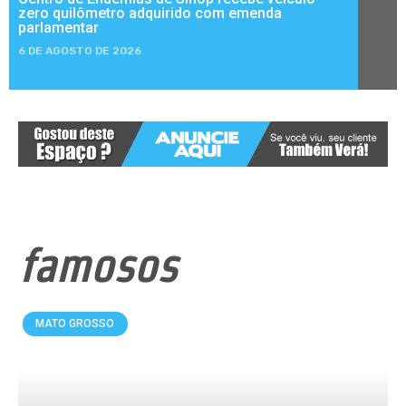
zero quilômetro adquirido com emenda
parlamentar
6 DE AGOSTO DE 2026
famosos
MATO GROSSO