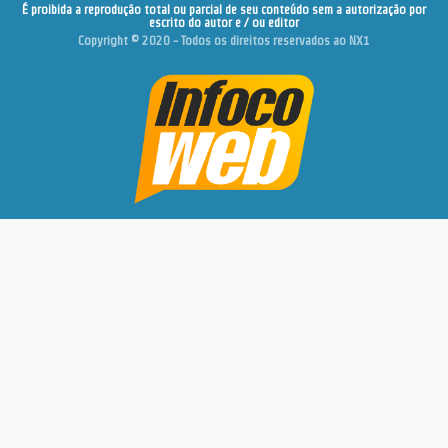
É proibida a reprodução total ou parcial de seu conteúdo sem a autorização por
escrito do autor e / ou editor
Copyright © 2020 - Todos os direitos reservados ao NX1